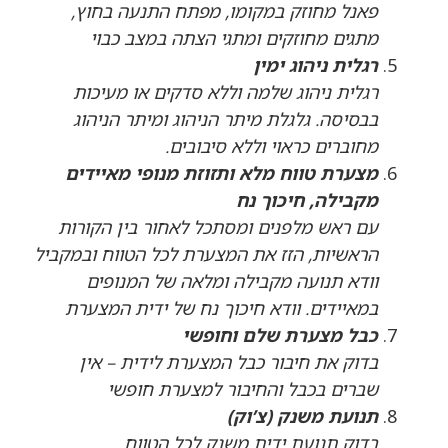
פאנל מחוזק במקומו, מפתח התנעה בחוץ,
מתגים מחוזקים ומתגי הצתה במצב כבוי
רגלית ניהוג ימין
רגלית ניהוג שלמה וללא סדקים או מעיכות
בבסיסה. גלגלת מיתר הניהוג ומיתר הניהוג
מחוברים כראוי וללא סיבובים.
מצערת טווח מלא ותזוזת מנופי מאיידים
מקבילה, חיכוך נח
עם ראש מלפנים ומסתכל לאחור בין הקורות
הראשיות, הזז את המצערת לכל הטווח ובמקביל
וודא תנועה מקבילה ומלאה של המנופים
במאיידים. וודא חיכוך נח של ידית המצערת
כבל מצערת שלם וחופשי
בדוק את חיבור כבל המצערת לידית – אין
שברים בכבל והחיבור למצערת חופשי
תנועת משנק (צ’וק)
בדוק תנועת ידית משנק לכל הטווח