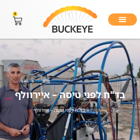
0
בד"ח לפני טיסה – איירוולף
דף הבית
»
בד"ח לפני טיסה – איירוולף