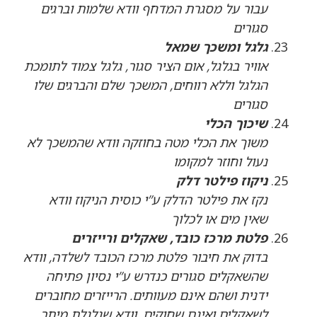
עבור על מסגרת המדחף וודא שלמות וברגים
סגורים
גלגל ומשכך שמאל
אוויר בגלגל, אום הציר סגור, גלגל צמוד לתומכת
הגלגל וללא רווחים, המשכך שלם והברגים שלו
סגורים
שיכוך הכלי
משוך את הכלי מטה בחוזקה וודא שהמשכך לא
נעול וחוזר למקומו
ניקוז פילטר דלק
נקז את פילטר הדלק ע”י כוסית הניקוז וודא
שאין מים או לכלוך
פלטת מרכז כובד, שאקלים ורייזרים
בדוק את חיבור פלטת מרכז הכובד לשלדה, וודא
שהשאקלים סגורים כנדרש ע”י נסיון פתיחה
ידנית ושהם אינם מעוותים. הרייזרים מחוברים
לשאקלים ואינם שחוקים. וודא שגלגלת מיתר