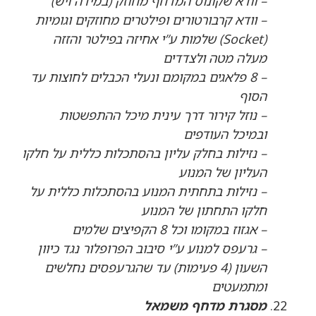
– וודא שקונוס המדחף מחוזק (במידה ויש)
– וודא קרבורטורים ופילטרים מחוזקים וגומיות
(Socket) שלמות ע”י אחיזה בפילטר והזזה
מעלה מטה ולצדדים
–
8 פלאגים במקומם ונעלי הכבלים לחוצות עד
הסוף
–
נוזל קירור דרך עינית מיכל ההתפשטות
ובמיכל העודפים
–
נזילות בחלק עליון בהסתכלות כללית על חלקו
העליון של המנוע
–
נזילות בתחתית המנוע בהסתכלות כללית על
חלקו התחתון של המנוע
–
אגזוז במקומו וכל 8 הקפיצים שלמים
–
גרעפס למנוע ע”י סיבוב הפרופלור נגד כיוון
השעון (4 פעימות) עד שהגרעפסים נחלשים
ומתמעטים
מסגרת מדחף משמאל