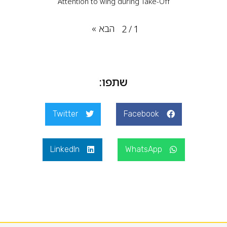
Attention to wing during Take-Off
הבא
»
2
/
1
שתפו:
Twitter
Facebook
LinkedIn
WhatsApp