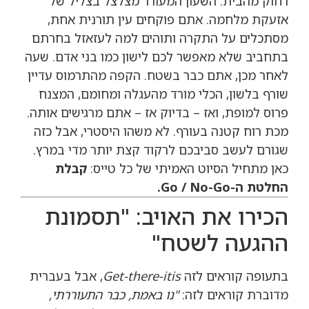
רחוק מהבית. השעון המעורר מצלצל בצליל של
אזעקת מלחמה. אתם פוקחים עין תורנית אחת,
מסתכלים על התקרה ותוהים למה לעזאזל בחרתם
בתחביב שלא מאפשר לכם לישון כמו בני אדם. שעה
לאחר מכן, אתם כבר בשטח. הקפה מהתרמוס עדיין
שורף בלשון, הכלי מורד מהעגלה ומחומם, המצנח
פרוס למופת, ואז – בדיוק אז – אתם מרגישים אותה.
מכת רוח קטנה בעורף. לא משהו היסטרי, אבל כזה
שגורם לעשב סביבכם לרקוד קצת יותר מדי במרץ.
כאן מתחיל הסיוט האמיתי של כל טייס:
קבלת
החלטת ה-Go / No-Go.
הכירו את האויב: "תסמונת
ההגעה לשטח"
בתעופה קוראים לזה
Get-there-itis
, אבל בעברית
מדוברת קוראים לזה:
"נו באמת, כבר התעוררתי,