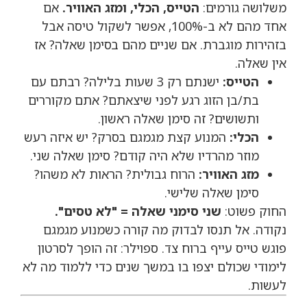
משלושה גורמים:
הטייס, הכלי, ומזג האוויר.
אם
אחד מהם לא ב-100%, אפשר לשקול טיסה אבל
בזהירות מוגברת. אם שניים מהם בסימן שאלה? אז
אין שאלה.
הטייס:
ישנתם רק 3 שעות בלילה? רבתם עם
בת/בן הזוג רגע לפני שיצאתם? אתם מקוררים
ותשושים? זה סימן שאלה ראשון.
הכלי:
המנוע קצת מגמגם בסרק? יש איזה רעש
מוזר מהרדיו שלא היה קודם? סימן שאלה שני.
מזג האוויר:
הרוח גבולית? הראות לא משהו?
סימן שאלה שלישי.
החוק פשוט:
שני סימני שאלה = "לא טסים".
נקודה. אל תנסו לבדוק מה קורה כשמנוע מגמגם
פוגש טייס עייף ברוח צד. ספוילר: זה הופך לסרטון
לימודי שכולם יצפו בו במשך שנים כדי ללמוד מה לא
לעשות.