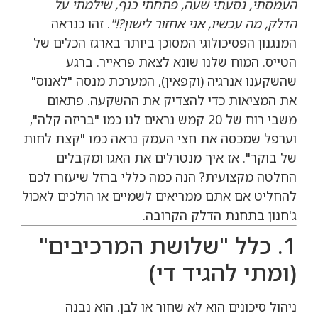
העמסתי, נסעתי שעה, פתחתי כנף, שילמתי על
הדלק, מה עכשיו, אני אחזור לישון?!"
. זהו כנראה
המנגנון הפסיכולוגי המסוכן ביותר בארגז הכלים של
הטייס. המוח שלנו שונא לצאת פראייר. ברגע
שהשקענו אנרגיה (וקפאין), המערכת מנסה "לאנוס"
את המציאות כדי להצדיק את ההשקעה. פתאום
משבי רוח של 20 קמש נראים לנו כמו "בריזה קלה",
וערפל שמכסה את חצי העמק נראה כמו "קצת לחות
של בוקר". אז איך מנטרלים את האגו ומקבלים
החלטה מקצועית? הנה כמה כללי ברזל שיעזרו לכם
להחליט אם אתם ממריאים לשמיים או הולכים לאכול
ג'חנון בתחנת הדלק הקרובה.
1. כלל "שלושת המרכיבים"
(ומתי להגיד די)
ניהול סיכונים הוא לא שחור או לבן. הוא נבנה