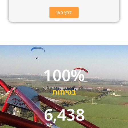
לחץ כאן
100
%
בטיחות
6,438