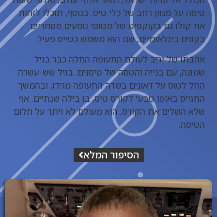
טיסה על מגוון רחב של כלי טיס. בנוסף, תוכלו לזהות
את קולו גם בקוקפיט של מטוסי נוסעים מסחריים
בקווים בינלאומיים, שם הוא משמש כטייס פעיל.
אהבתו של יריב לעולם התעופה החלה כבר בגיל
שמונה, עם בנייה והטסה של טיסנים. בגיל שש-עשרה
החל לטוס על דאונים בשדה התעופה מגידו, ובהמשך
התגייס באופן טבעי לקורס טיס, בו בילה שנתיים. אף
שלא השלים את הקורס, הוא מעולם לא ויתר על חלום
הטיסה.
הסיפור המלא