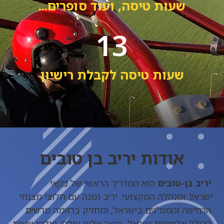
שעות טיסה, ועוד סופרים...
13
שעות טיסה לקבלת רישיון
אודות יריב בן טובים
יריב בן-טובים
הוא המדריך הראשי של
בקאי
ישראל
ומנהלה המקצועי. יריב נמנה עם חלוצי מצנחי
הרחיפה והממ"גים בישראל, ומחזיק ברזומה מרשים
הכולל אליפויות ישראל, תואר אלוף עולם, ואלפי שעות