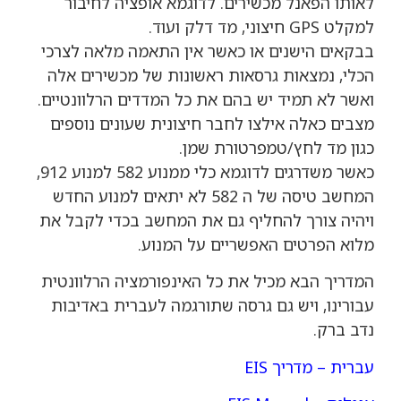
לאותו הפאנל מכשירים. לדוגמא אופציה לחיבור
למקלט GPS חיצוני, מד דלק ועוד.
בבקאים הישנים או כאשר אין התאמה מלאה לצרכי
הכלי, נמצאות גרסאות ראשונות של מכשירים אלה
ואשר לא תמיד יש בהם את כל המדדים הרלוונטיים.
מצבים כאלה אילצו לחבר חיצונית שעונים נוספים
כגון מד לחץ/טמפרטורת שמן.
כאשר משדרגים לדוגמא כלי ממנוע 582 למנוע 912,
המחשב טיסה של ה 582 לא יתאים למנוע החדש
ויהיה צורך להחליף גם את המחשב בכדי לקבל את
מלוא הפרטים האפשריים על המנוע.
המדריך הבא מכיל את כל האינפורמציה הרלוונטית
עבורינו, ויש גם גרסה שתורגמה לעברית באדיבות
נדב ברק.
עברית – מדריך EIS