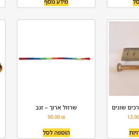
סל
מידע נוסף
רכים שונים
שרוול ארוך – זנב
90.00
₪
12.0
יות
הוספה לסל