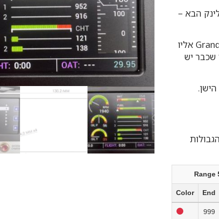
ינק הבא –
הפאנל מחליף במדויק את הפאנל הרגיל של Grand Rapids EIS אליו
2 פין מאחור. למי שכבר יש
הישן.
גבולות
Range 
Color
End
999